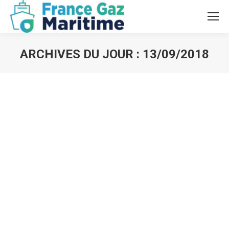
ARCHIVES DU JOUR :
13/09/2018
Vous êtes ici :
« Gaz renouvelables : pour une
transition énergétique réussie ! «
Articles
Par
admin
13/09/2018
Laisser un commentaire
l’AFG organise le 25 septembre un congrès nouvelle