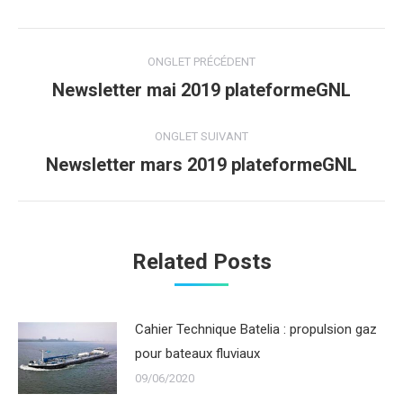
Navigation
ONGLET PRÉCÉDENT
de
Newsletter mai 2019 plateformeGNL
Onglet
précédent
commentaire
ONGLET SUIVANT
Newsletter mars 2019 plateformeGNL
Onglet
suivant
Related Posts
Cahier Technique Batelia : propulsion gaz
pour bateaux fluviaux
09/06/2020